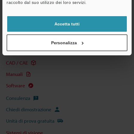
raccolto dal suo utilizzo dei loro servizi.
Scarica catalogo
Accetta tutti
Guide tecniche
Personalizza
Scheda tecnica (PDF)
CAD / CAE
Manuali
Software
Consulenza
Chiedi dimostrazione
Unità di prova gratuita
Sistemi di visione