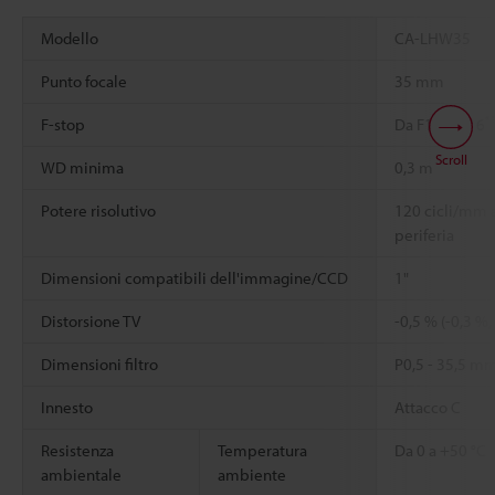
Modello
CA-LHW35
Punto focale
35 mm
*
F-stop
Da F1,4 a F16
Scroll
WD minima
0,3 m
Potere risolutivo
120 cicli/mm a
periferia
Dimensioni compatibili dell'immagine/CCD
1"
Distorsione TV
-0,5 % (-0,3 %,
Dimensioni filtro
P0,5 - 35,5 m
Innesto
Attacco C
Resistenza
Temperatura
Da 0 a +50 °C
ambientale
ambiente