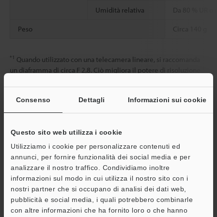
Umidità relativa
Da 80 % UR o 
Peso
Circa 140 g
*1
Quando utilizzato con una telecamera lineare, si raccomanda
un diaframma di circa F 2,8. Ciò migliora il potere di risoluzione
periferico.
*2
Indica la specifica per le dimensioni CCD compatibili. Il valore
Consenso
Dettagli
Informazioni sui cookie
tra parentesi si applica a dimensioni del CCD di 2/3" o 1/2".
Questo sito web utilizza i cookie
Scheda tecnica (PDF)
Utilizziamo i cookie per personalizzare contenuti ed
annunci, per fornire funzionalità dei social media e per
Altri modelli
analizzare il nostro traffico. Condividiamo inoltre
informazioni sul modo in cui utilizza il nostro sito con i
nostri partner che si occupano di analisi dei dati web,
pubblicità e social media, i quali potrebbero combinarle
A
con altre informazioni che ha fornito loro o che hanno
Assistenza