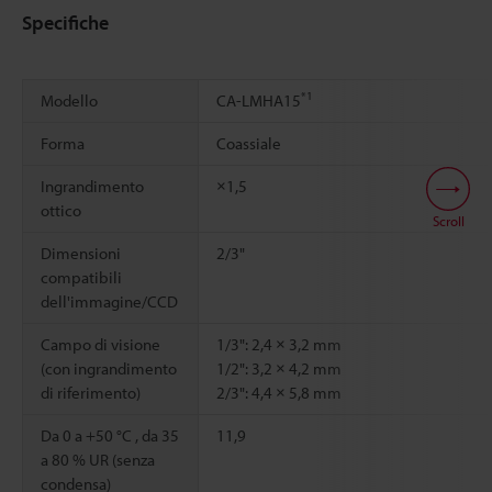
Specifiche
*1
Modello
CA-LMHA15
Forma
Coassiale
Ingrandimento
×1,5
ottico
Scroll
Dimensioni
2/3"
compatibili
dell'immagine/CCD
Campo di visione
1/3": 2,4 × 3,2 mm
(con ingrandimento
1/2": 3,2 × 4,2 mm
di riferimento)
2/3": 4,4 × 5,8 mm
Da 0 a +50 °C , da 35
11,9
a 80 % UR (senza
condensa)