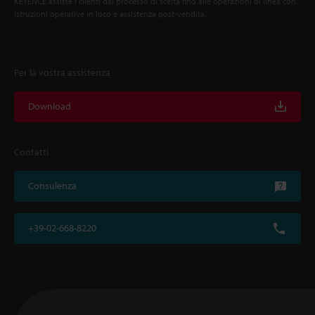
KEYENCE assiste i clienti dal processo di scelta fino alle operazioni di linea con
istruzioni operative in loco e assistenza post-vendita.
Per la vostra assistenza
Download
Contatti
Consulenza
+39-02-668-8220