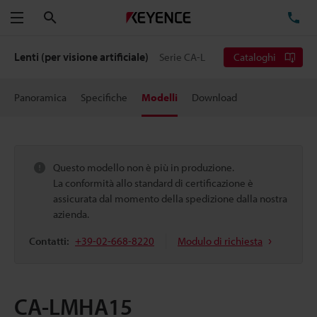
Cerca
TE
Menu
Lenti (per visione artificiale)
Serie CA-L
Cataloghi
Panoramica
Specifiche
Modelli
Download
Questo modello non è più in produzione.
La conformità allo standard di certificazione è
assicurata dal momento della spedizione dalla nostra
azienda.
Contatti:
+39-02-668-8220
Modulo di richiesta
CA-LMHA15