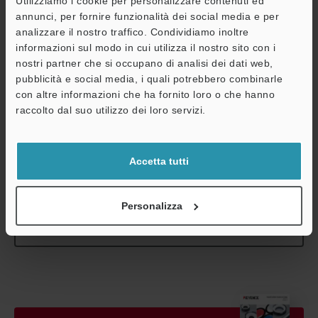
Utilizziamo i cookie per personalizzare contenuti ed
controllare gli esempi di installazione. I valori di cui sopra sono
annunci, per fornire funzionalità dei social media e per
calcolati in base ai valori ottici teorici.
analizzare il nostro traffico. Condividiamo inoltre
I valori effettivi per ogni obiettivo possono variare a seconda
A
informazioni sul modo in cui utilizza il nostro sito con i
della precisione di assemblaggio.
nostri partner che si occupano di analisi dei dati web,
Assistenza
*2
WD indica la distanza dalla fine dell'obiettivo al pezzo.
pubblicità e social media, i quali potrebbero combinarle
*3
La profondità di campo è un valore teorico calcolato con un
con altre informazioni che ha fornito loro o che hanno
intorno di incertezza a mmissibile di 40 µm.
raccolto dal suo utilizzo dei loro servizi.
*4
Dimensioni minime rilevabili con luce a lunghezza d'onda
inferiore a 550 nm.
Accetta tutti
Scheda tecnica (PDF)
Personalizza
Altri modelli