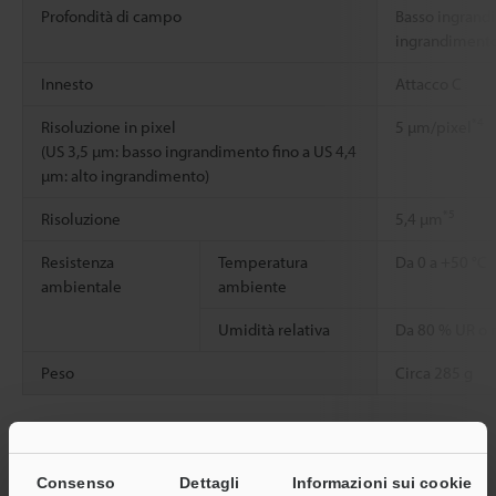
Profondità di campo
Basso ingrand
ingrandiment
Innesto
Attacco C
*4
Risoluzione in pixel
5 µm/pixel
(US 3,5 µm: basso ingrandimento fino a US 4,4
µm: alto ingrandimento)
*5
Risoluzione
5,4 µm
Resistenza
Temperatura
Da 0 a +50 °C
ambientale
ambiente
Umidità relativa
Da 80 % UR o 
Peso
Circa 285 g
*1
I valori di cui sopra sono stati calcolati in base ai valori del
sistema ottico. I valori effettivi per i singoli obiettivi varieranno
Consenso
Dettagli
Informazioni sui cookie
in funzione della precisione di assemblaggio.