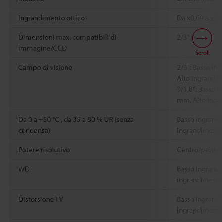
Ingrandimento ottico
Da x0,69 a x0,
Dimensioni max. compatibili di
2/3"
immagine/CCD
Scroll
Campo di visione
2/3": Basso in
Alto ingrandi
1/1,8": Basso 
mm, Alto ingr
Da 0 a +50 °C , da 35 a 80 % UR (senza
Basso ingrandi
condensa)
ingrandimento:
Potere risolutivo
Centro/perifer
WD
Basso ingrand
ingrandiment
Distorsione TV
Basso ingrandi
ingrandimento