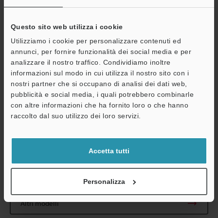
*2
WD indica la distanza dalla punta dell'obiettivo al pezzo. Se si
cambia ingrandimento, la distanza cambia.
Questo sito web utilizza i cookie
*3
La profondità di campo è un valore teorico calcolato con un F-
stop di 16 e un cerchio di minima confusione di 40 µm.
Utilizziamo i cookie per personalizzare contenuti ed
Questo varia in base all'F-stop.
annunci, per fornire funzionalità dei social media e per
*4
La risoluzione in pixel è il campo visivo per pixel. Questo varia
analizzare il nostro traffico. Condividiamo inoltre
a seconda della telecamera utilizzata.
informazioni sul modo in cui utilizza il nostro sito con i
US = Dimensioni della cella unitaria (dimensioni di 1 pixel)
nostri partner che si occupano di analisi dei dati web,
A seconda dell'ingrandimento ottico, è inoltre possibile utilizzare
pubblicità e social media, i quali potrebbero combinarle
A
la Serie CA-LMHR a valori di risoluzione in pixel diversi da quelli
con altre informazioni che ha fornito loro o che hanno
Assistenza
qui indicati.
raccolto dal suo utilizzo dei loro servizi.
*5
Le dimensioni minime di risoluzione rilevabili con luce a
lunghezza d'onda inferiore a 550 nm.
Accetta tutti
Scheda tecnica (PDF)
Personalizza
Altri modelli