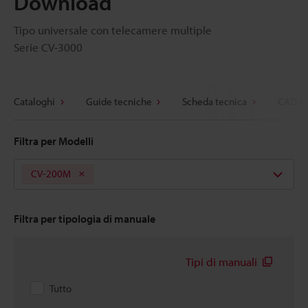
Download
Tipo universale con telecamere multiple
Serie CV-3000
Cataloghi
Guide tecniche
Scheda tecnica
CAD / 
Filtra per Modelli
CV-200M
Filtra per tipologia di manuale
Tipi di manuali
Tutto