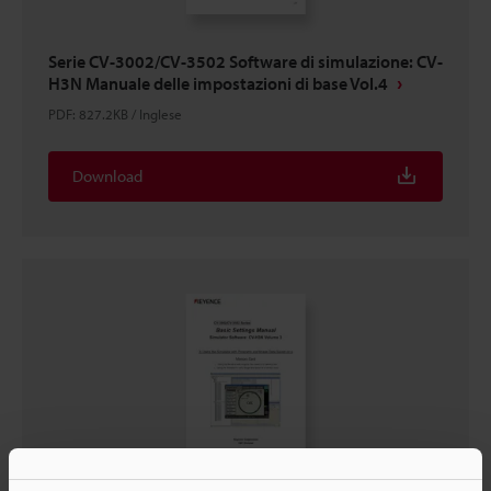
Serie CV-3002/CV-3502 Software di simulazione: CV-
H3N Manuale delle impostazioni di base Vol.4
PDF
:
827.2KB
/
Inglese
Download