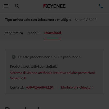
Cerca
TE
Menu
Tipo universale con telecamere multiple
Serie CV-3000
Panoramica
Modelli
Download
Questo prodotto non è più in produzione.
Prodotti sostitutivi consigliati:
Sistema di visione artificiale intuitivo ad alte prestazioni -
Serie CV-X
Contatti:
+39-02-668-8220
Modulo di richiesta