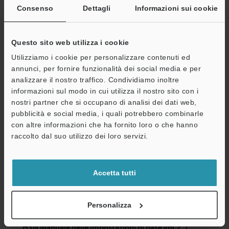
Serie CV-3002/CV-3502 Software di simulazione: CV-
Consenso
Dettagli
Informazioni sui cookie
H3N Manuale delle impostazioni di base Vol.3
PDF
:
1.2MB
/
Inglese
Questo sito web utilizza i cookie
Utilizziamo i cookie per personalizzare contenuti ed
Download
annunci, per fornire funzionalità dei social media e per
analizzare il nostro traffico. Condividiamo inoltre
A
informazioni sul modo in cui utilizza il nostro sito con i
nostri partner che si occupano di analisi dei dati web,
Assistenza
pubblicità e social media, i quali potrebbero combinarle
con altre informazioni che ha fornito loro o che hanno
raccolto dal suo utilizzo dei loro servizi.
Accetta tutti
Personalizza
Serie CV-3002/CV-3502 Software di simulazione: CV-
H3N Manuale delle impostazioni di base Vol.2