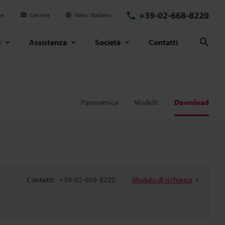
+39-02-668-8220
ne
Carriera
Italia
Italiano
d
Assistenza
Società
Contatti
Cerc
Panoramica
Modelli
Download
Contatti:
+39-02-668-8220
Modulo di richiesta