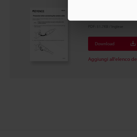
Serie CV/XG Nota qua
cavo della telecamer
PDF
:
51.7KB
/
Inglese
Download
Aggiungi all'elenco d