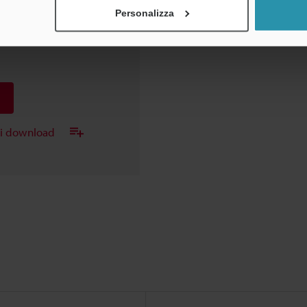
Personalizza
ndo si collega il
a
ei download