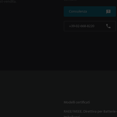
ost-vendita.
Consulenza
+39-02-668-8220
Modelli certificati
RAEE/WEEE, Direttiva per Batterie 
Imballaggi