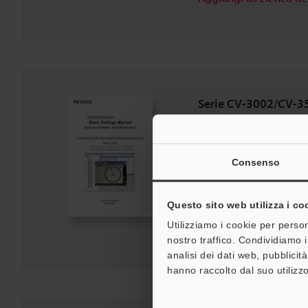
Serie CV-3002/CV-35
simulazione: CV-H3N
impostazioni di base
PDF
:
1.2MB
/
Inglese
Consenso
Download
Questo sito web utilizza i co
Utilizziamo i cookie per person
Aggiungi all'elenco d
nostro traffico. Condividiamo i
analisi dei dati web, pubblicit
hanno raccolto dal suo utilizzo