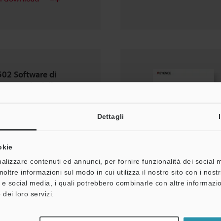
02 Software di
 Manuale delle
 Vol.3
Dettagli
okie
alizzare contenuti ed annunci, per fornire funzionalità dei social 
ei download
noltre informazioni sul modo in cui utilizza il nostro sito con i nos
à e social media, i quali potrebbero combinarle con altre informazio
 dei loro servizi.