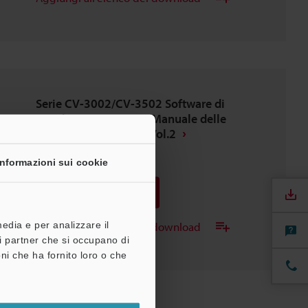
Serie CV-3002/CV-3502 Software di
simulazione: CV-H3N Manuale delle
impostazioni di base Vol.2
PDF
:
718.7KB
/
Inglese
Informazioni sui cookie
Download
media e per analizzare il
Aggiungi all'elenco dei download
tri partner che si occupano di
ni che ha fornito loro o che