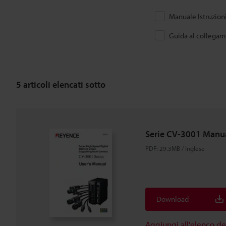
Manuale Istruzion
Guida al collega
5
articoli elencati sotto
Serie CV-3001 Manu
PDF
:
29.3MB
/
Inglese
Download
Aggiungi all'elenco d