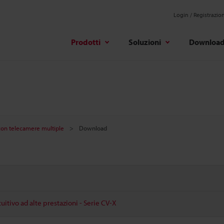
Login / Registrazio
Prodotti
Soluzioni
Downloa
 con telecamere multiple
Download
tuitivo ad alte prestazioni - Serie CV-X