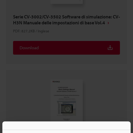
Serie CV-3002/CV-3502 Software di simulazione: CV-
H3N Manuale delle impostazioni di base Vol.4
PDF
:
827.2KB
/
Inglese
Download