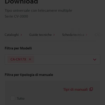
Download
Tipo universale con telecamere multiple
Serie CV-3000
Cataloghi
Guide tecniche
Scheda tecnica
CAD / 
Filtra per Modelli
CA-CN17X
Filtra per tipologia di manuale
Tipi di manuali
Tutto