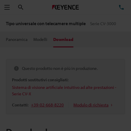
Cerca
TE
Menu
Tipo universale con telecamere multiple
Serie CV-3000
Panoramica
Modelli
Download
Questo prodotto non è più in produzione.
Prodotti sostitutivi consigliati:
Sistema di visione artificiale intuitivo ad alte prestazioni -
Serie CV-X
Contatti:
+39-02-668-8220
Modulo di richiesta