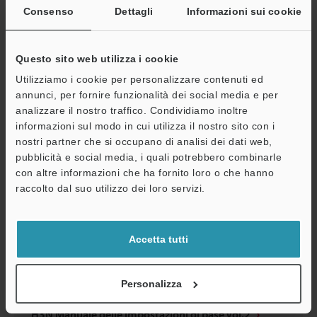
Serie CV-3002/CV-3502 Software di simulazione: CV-
Consenso
Dettagli
Informazioni sui cookie
H3N Manuale delle impostazioni di base Vol.3
PDF
:
1.2MB
/
Inglese
Questo sito web utilizza i cookie
Utilizziamo i cookie per personalizzare contenuti ed
Download
annunci, per fornire funzionalità dei social media e per
analizzare il nostro traffico. Condividiamo inoltre
A
informazioni sul modo in cui utilizza il nostro sito con i
nostri partner che si occupano di analisi dei dati web,
Assistenza
pubblicità e social media, i quali potrebbero combinarle
con altre informazioni che ha fornito loro o che hanno
raccolto dal suo utilizzo dei loro servizi.
Accetta tutti
Personalizza
Serie CV-3002/CV-3502 Software di simulazione: CV-
H3N Manuale delle impostazioni di base Vol.2