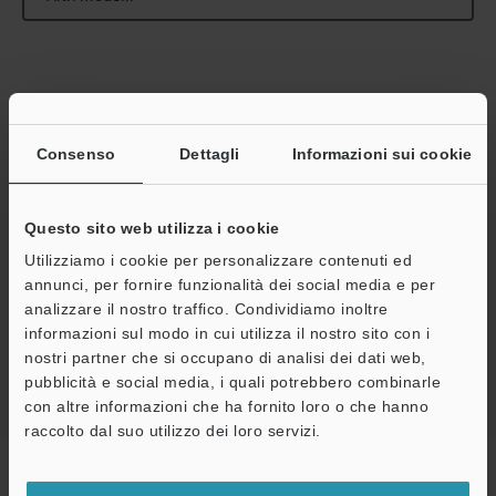
Guide tecniche
Consenso
Dettagli
Informazioni sui cookie
Scheda tecnica (PDF)
CAD / CAE
Questo sito web utilizza i cookie
Manuali
Utilizziamo i cookie per personalizzare contenuti ed
annunci, per fornire funzionalità dei social media e per
Consulenza
analizzare il nostro traffico. Condividiamo inoltre
A
informazioni sul modo in cui utilizza il nostro sito con i
Sistemi di visione
nostri partner che si occupano di analisi dei dati web,
Assistenza
pubblicità e social media, i quali potrebbero combinarle
con altre informazioni che ha fornito loro o che hanno
raccolto dal suo utilizzo dei loro servizi.
Home
Prodotti
Visione
Sistemi di visione
Tipo universale
con telecamere multiple
Modelli
Cavo della telecamera con