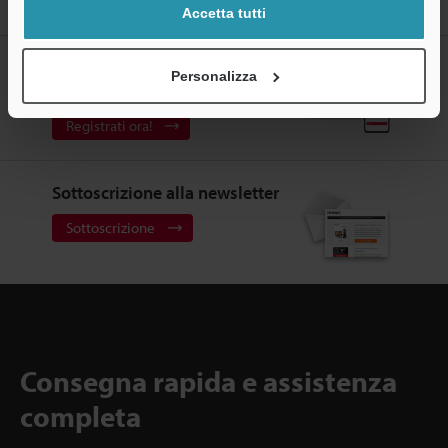
connettore di tipo a L
Accetta tutti
CREA IL TUO ACCOUNT
Personalizza
KEYENCE
Registrati ora!
Sottoscrizione alla newsletter
Sottoscrizione
Consegna rapida e assistenza
completa