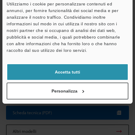
ambientale
ambiente
(ma 35 °C max.
Utilizziamo i cookie per personalizzare contenuti ed
di 50 linee o v
annunci, per fornire funzionalità dei social media e per
analizzare il nostro traffico. Condividiamo inoltre
Umidità relativa
Da 35 a 85 % 
A
informazioni sul modo in cui utilizza il nostro sito con i
nostri partner che si occupano di analisi dei dati web,
Peso
Testina: Circa
Assistenza
pubblicità e social media, i quali potrebbero combinarle
l'obiettivo)
con altre informazioni che ha fornito loro o che hanno
Relè: Circa 70 
raccolto dal suo utilizzo dei loro servizi.
*1
Il cavo della telecamera CA-CN17 (17M) e il cavo della
telecamera ad alta flessibilità CA-CN17R (17M) non possono
Accetta tutti
essere utilizzati.
*2
Nella modalità da 1.000.000 di pixel, 980.000 pixel (1024 x
960) costituiscono la superficie di elaborazione.
Personalizza
Scheda tecnica (PDF)
Altri modelli