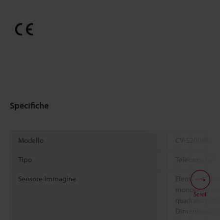
Specifiche
Modello
CV-S200MU
*1
Tipo
Telecamera
Sensore immagine
Elemento di r
monocromatico 
Scroll
quadrato/tutti 
Dimensioni cel