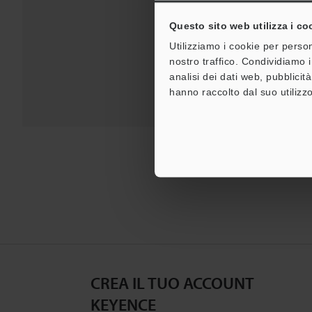
Questo sito web utilizza i co
Per la vostra assiste
Utilizziamo i cookie per person
nostro traffico. Condividiamo i
analisi dei dati web, pubblicit
hanno raccolto dal suo utilizzo
CREA IL TUO ACCOUNT
KEYENCE