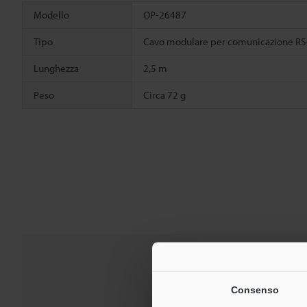
Modello
OP-26487
Tipo
Cavo modulare per comunicazione RS-2
Lunghezza
2,5 m
Peso
Circa 72 g
Consenso
Download:
Gui