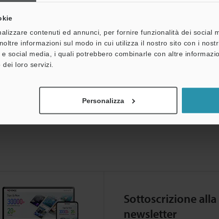
okie
nza:
Consulenza
Chiedi dimostrazione
Unit
alizzare contenuti ed annunci, per fornire funzionalità dei social 
noltre informazioni sul modo in cui utilizza il nostro sito con i nos
Gamma di prodotti:
Sistemi di visione
à e social media, i quali potrebbero combinarle con altre informazio
 dei loro servizi.
Personalizza
Sottoscrizione alla
newsletter