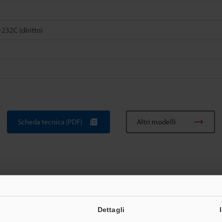
32C (diritto)
Scheda tecnica (PDF)
Altri modelli
Dettagli
de tecniche
Scheda tecnica (PDF)
Manuali