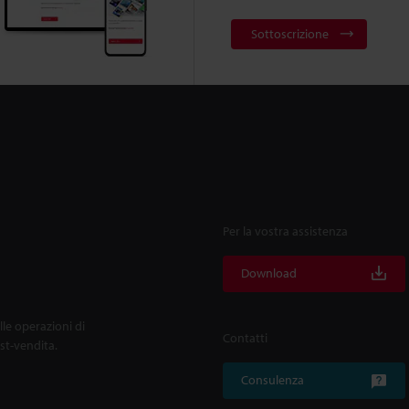
Sottoscrizione
Per la vostra assistenza
Download
lle operazioni di
Contatti
ost-vendita.
Consulenza