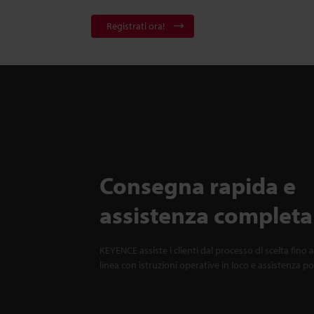
Registrati ora!
Consegna rapida e
assistenza completa
KEYENCE assiste i clienti dal processo di scelta fino a
linea con istruzioni operative in loco e assistenza p