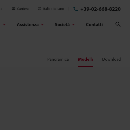
+39-02-668-8220
ne
Carriera
Italia
Italiano
d
Assistenza
Società
Contatti
Cerc
Panoramica
Modelli
Download