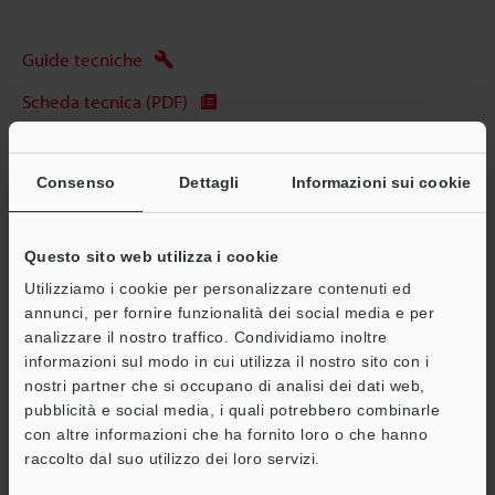
Guide tecniche
Scheda tecnica (PDF)
CAD / CAE
Consenso
Dettagli
Informazioni sui cookie
Manuali
Software
Questo sito web utilizza i cookie
Consulenza
Utilizziamo i cookie per personalizzare contenuti ed
annunci, per fornire funzionalità dei social media e per
Chiedi dimostrazione
analizzare il nostro traffico. Condividiamo inoltre
Unità di prova gratuita
informazioni sul modo in cui utilizza il nostro sito con i
nostri partner che si occupano di analisi dei dati web,
Sistemi di visione
pubblicità e social media, i quali potrebbero combinarle
A
con altre informazioni che ha fornito loro o che hanno
Assistenza
raccolto dal suo utilizzo dei loro servizi.