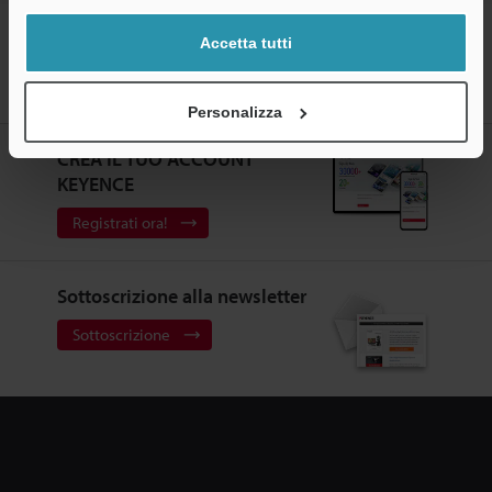
Home
Prodotti
Visione
Sistemi di visione
Sistema di
Accetta tutti
visione con telecamere multiple ad altissima velocità
Modelli
Cavo telecamera resistente alle flessioni 5 m per telecamera ad alta
velocità
Personalizza
CREA IL TUO ACCOUNT
KEYENCE
Registrati ora!
Sottoscrizione alla newsletter
Sottoscrizione