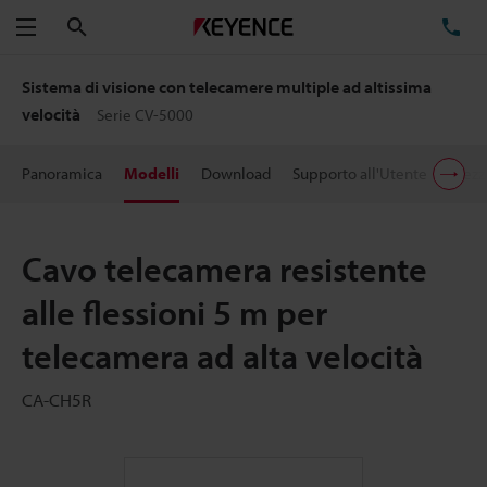
Cerca
TE
Menu
Sistema di visione con telecamere multiple ad altissima
velocità
Serie CV-5000
Panoramica
Modelli
Download
Supporto all'Utente
Prezz
Cavo telecamera resistente
alle flessioni 5 m per
telecamera ad alta velocità
CA-CH5R