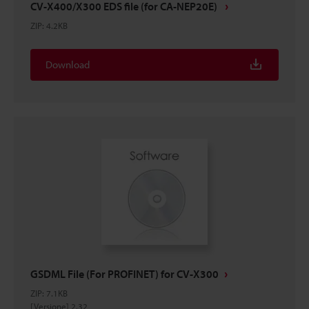
CV-X400/X300 EDS file (for CA-NEP20E)
ZIP
:
4.2KB
Download
GSDML File (For PROFINET) for CV-X300
ZIP
:
7.1KB
[Versione] 2.32