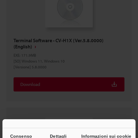
Terminal Software - CV-H1X (Ver.5.8.0000)
(English)
EXE
:
171.9MB
[SO] Windows 11, Windows 10
[Versione] 5.8.0000
Download
Consenso
Dettagli
Informazioni sui cookie