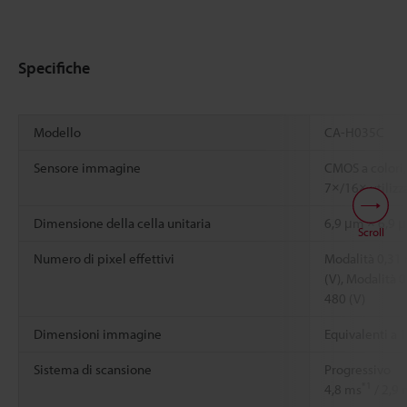
Specifiche
Modello
CA-H035C
Sensore immagine
CMOS a colori, 
7×/16× utilizz
Dimensione della cella unitaria
6,9 μm × 6,9 
Scroll
Numero di pixel effettivi
Modalità 0,31 
(V), Modalità 
480 (V)
Dimensioni immagine
Equivalenti a 1
Sistema di scansione
Progressivo
*1
4,8 ms
/ 2,9 