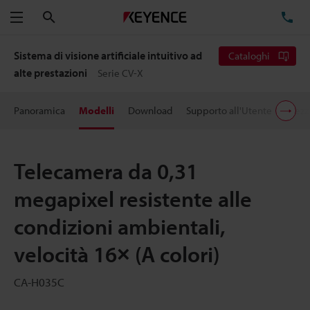
Cerca
TE
Menu
Sistema di visione artificiale intuitivo ad
Cataloghi
alte prestazioni
Serie CV-X
Panoramica
Modelli
Download
Supporto all'Utente
Prezz
Telecamera da 0,31
megapixel resistente alle
condizioni ambientali,
velocità 16× (A colori)
CA-H035C