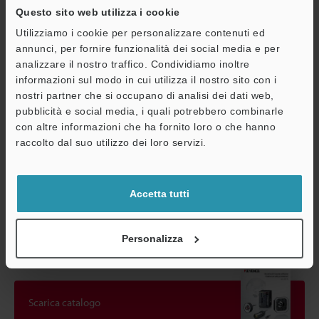
Questo sito web utilizza i cookie
Utilizziamo i cookie per personalizzare contenuti ed
*1
Impostazione della velocità di trasferimento: Standard (7×)
annunci, per fornire funzionalità dei social media e per
*2
Impostazione della velocità di trasferimento: Veloce (16×)
analizzare il nostro traffico. Condividiamo inoltre
*3
Sul prodotto devono essere utilizzati un obiettivo con
informazioni sul modo in cui utilizza il nostro sito con i
classificazione IP64 specificato da KEYENCE e un cavo resistente
nostri partner che si occupano di analisi dei dati web,
all’ambiente.
pubblicità e social media, i quali potrebbero combinarle
A
con altre informazioni che ha fornito loro o che hanno
Assistenza
raccolto dal suo utilizzo dei loro servizi.
Scheda tecnica (PDF)
Accetta tutti
Altri modelli
Personalizza
Scarica catalogo