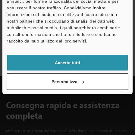
annunci, per fornire funzionalità dei social media e per
analizzare il nostro traffico. Condividiamo inoltre
CREA IL TUO ACCOUNT
informazioni sul modo in cui utilizza il nostro sito con i
KEYENCE
nostri partner che si occupano di analisi dei dati web,
Registrati ora!
pubblicità e social media, i quali potrebbero combinarle
A
con altre informazioni che ha fornito loro o che hanno
Assistenza
raccolto dal suo utilizzo dei loro servizi.
Sottoscrizione alla newsletter
Sottoscrizione
Accetta tutti
Personalizza
Consegna rapida e assistenza
completa
KEYENCE assiste i clienti dal processo di scelta fino alle operazioni di linea con