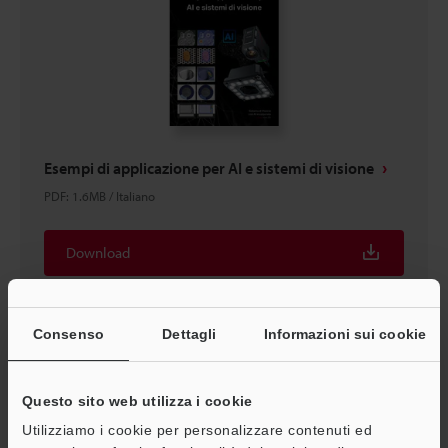
Esempi di applicazione per AI e sistemi di visione
PDF
:
1.6MB
/
Italiano
Download
Consenso
Dettagli
Informazioni sui cookie
Questo sito web utilizza i cookie
Home
Prodotti
Visione
Sistemi di visione
Sistema di
Visione con AI incorporata
Download
Utilizziamo i cookie per personalizzare contenuti ed