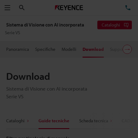
Cerca
TE
Menu
Sistema di Visione con AI incorporata
Cataloghi
Serie VS
Panoramica
Specifiche
Modelli
Download
Supporto all'
Download
Sistema di Visione con AI incorporata
Serie VS
Cataloghi
Guide tecniche
Scheda tecnica
CAD / C