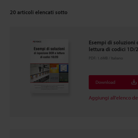
20
articoli elencati sotto
Esempi di soluzioni 
lettura di codici 1D/
PDF
:
1.6MB
/
Italiano
Download
Aggiungi all'elenco d