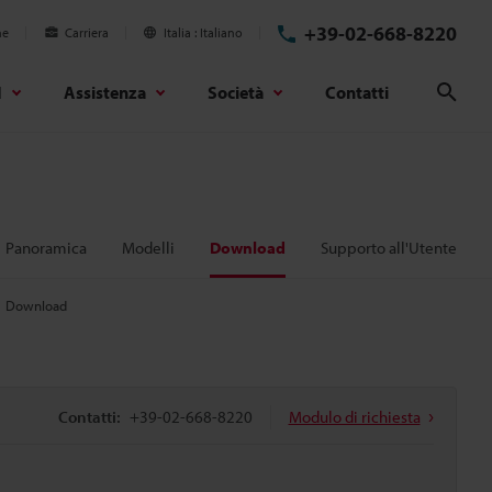
+39-02-668-8220
ne
Carriera
Italia
Italiano
d
Assistenza
Società
Contatti
Cerc
Panoramica
Modelli
Download
Supporto all'Utente
Download
Contatti:
+39-02-668-8220
Modulo di richiesta