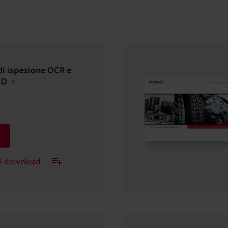
di ispezione OCR e
2D
ei download