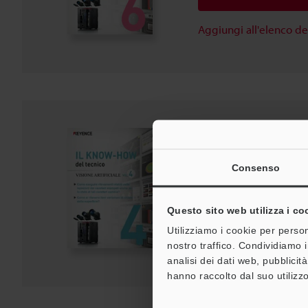
Aggiungi all'elenco d
IL KNOW-HOW del te
ARTIFICIALE Vol.4
Consenso
PDF
:
1.4MB
/
Italiano
Download
Questo sito web utilizza i co
Utilizziamo i cookie per person
Aggiungi all'elenco d
nostro traffico. Condividiamo i
analisi dei dati web, pubblicit
hanno raccolto dal suo utilizzo