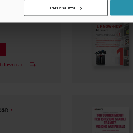
Personalizza
cnico VISIONE
ei download
 D&R