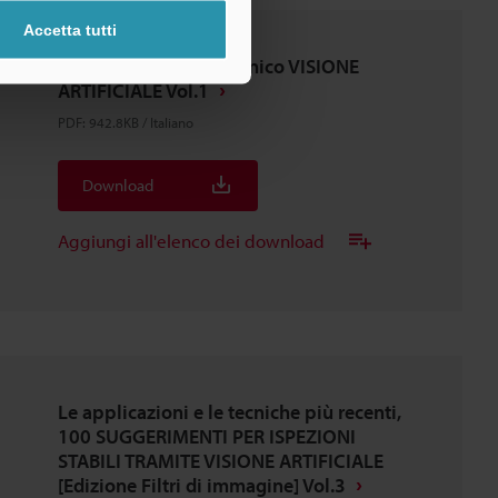
Accetta tutti
IL KNOW-HOW del tecnico VISIONE
ARTIFICIALE Vol.1
PDF
:
942.8KB
/
Italiano
Download
Aggiungi all'elenco dei download
Le applicazioni e le tecniche più recenti,
100 SUGGERIMENTI PER ISPEZIONI
STABILI TRAMITE VISIONE ARTIFICIALE
[Edizione Filtri di immagine] Vol.3