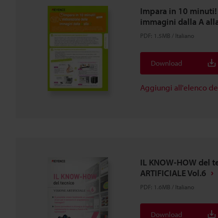
Impara in 10 minuti!
immagini dalla A alla
PDF
:
1.5MB
/
Italiano
Download
Aggiungi all'elenco d
IL KNOW-HOW del te
ARTIFICIALE Vol.6
PDF
:
1.6MB
/
Italiano
Download