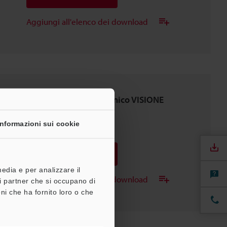
Aggiungi all'elenco dei download
IL KNOW-HOW del tecnico VISIONE
ARTIFICIALE Vol.3
Informazioni sui cookie
PDF
:
1.1MB
/
Italiano
Download
media e per analizzare il
Aggiungi all'elenco dei download
tri partner che si occupano di
ni che ha fornito loro o che