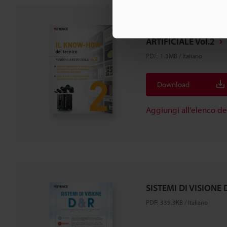
IL KNOW-HOW del te
ARTIFICIALE Vol.2
PDF
:
1.3MB
/
Italiano
Download
Aggiungi all'elenco d
SISTEMI DI VISIONE
PDF
:
339.3KB
/
Italiano