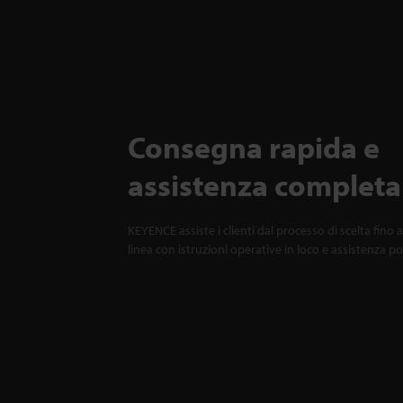
Consegna rapida e
assistenza completa
KEYENCE assiste i clienti dal processo di scelta fino a
linea con istruzioni operative in loco e assistenza p