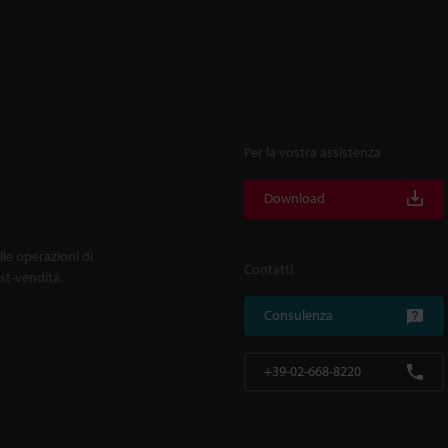
Per la vostra assistenza
Download
lle operazioni di
Contatti
ost-vendita.
Consulenza
+39-02-668-8220