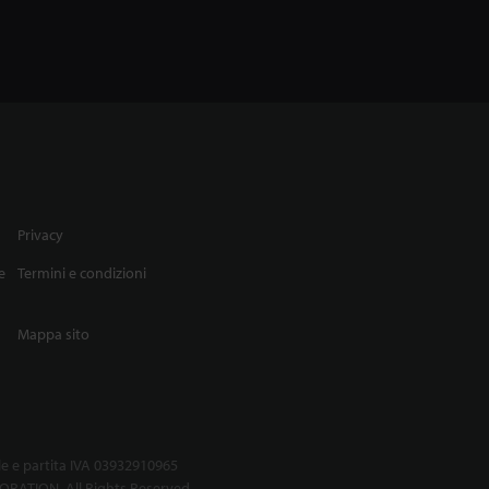
Privacy
e
Termini e condizioni
Mappa sito
le e partita IVA 03932910965
RATION. All Rights Reserved.