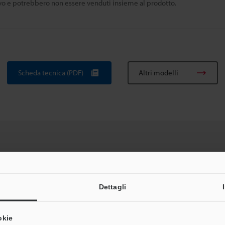
tivo e potrebbero non essere venduti insieme al prodotto.
Scheda tecnica (PDF)
Altri modelli
he
Scheda tecnica (PDF)
CAD / CAE
M
Dettagli
Per la vostra assistenza:
Consulenza
okie
Gamma di prodotti:
Sistemi di visione