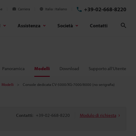
+39-02-668-8220
ne
Carriera
Italia
Italiano
d
Assistenza
Società
Contatti
Cerc
Panoramica
Modelli
Download
Supporto all'Utente
Modelli
Console dedicata CV-5000/XG-7000/8000 (no serigrafia)
Contatti:
+39-02-668-8220
Modulo di richiesta