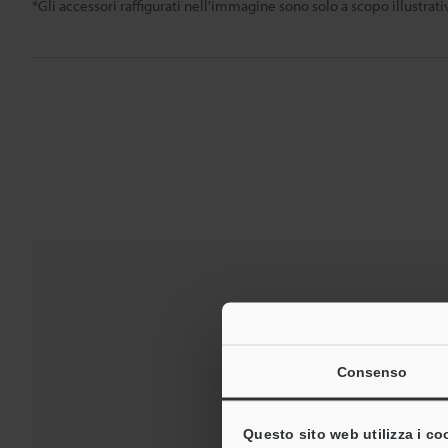
*Gli accessori raffigurati nell'immagine sono solo a scopo illustra
Download:
Guide tecnic
Consenso
Questo sito web utilizza i co