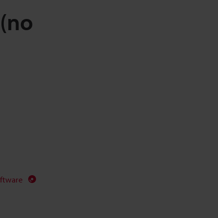
(no
ftware