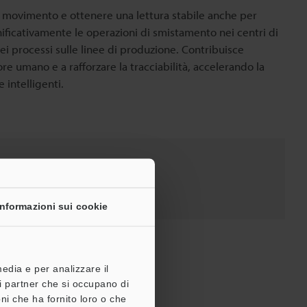
o movimento e ottenere una lettura stabile anche per
ignificativamente le operazioni di smistamento nei centri di
ei processi sulle linee di produzione. Contribuisce
re umano e a rafforzare la tracciabilità, accelerando la
 intelligenti.
Prezzo
Informazioni sui cookie
media e per analizzare il
tri partner che si occupano di
ni che ha fornito loro o che