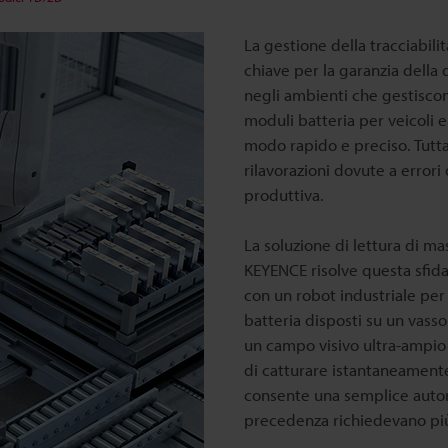
La gestione della tracciabilit
chiave per la garanzia della 
negli ambienti che gestiscon
moduli batteria per veicoli el
modo rapido e preciso. Tutta
rilavorazioni dovute a errori
produttiva.
La soluzione di lettura di mas
KEYENCE risolve questa sfid
con un robot industriale pe
batteria disposti su un vass
un campo visivo ultra-ampio 
di catturare istantaneamente
consente una semplice autom
precedenza richiedevano più