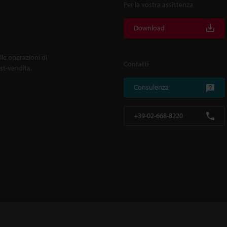
Per la vostra assistenza
Download
lle operazioni di
Contatti
ost-vendita.
Consulenza
+39-02-668-8220