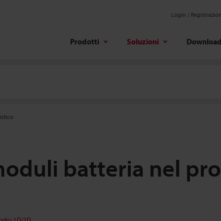
Login / Registrazio
Prodotti
Soluzioni
Downloa
istico
moduli batteria nel pro
codici 1D/2D