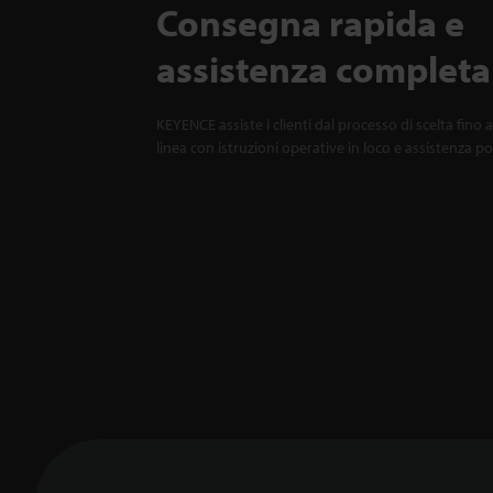
Consegna rapida e
assistenza completa
KEYENCE assiste i clienti dal processo di scelta fino a
linea con istruzioni operative in loco e assistenza p