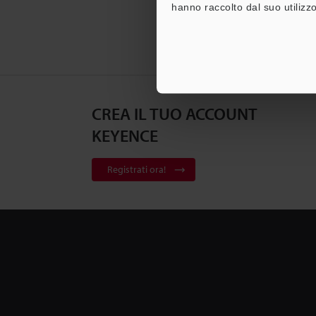
hanno raccolto dal suo utilizzo
CREA IL TUO ACCOUNT
KEYENCE
Registrati ora!