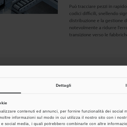
Può tracciare pezzi in rapid
codici difficili, snellendo s
distribuzione e la gestione d
notevolmente a ridurre l'erro
transizione verso le fabbriche
i codici per la logistica
Cataloghi
000
Dettagli
okie
e
alizzare contenuti ed annunci, per fornire funzionalità dei social 
noltre informazioni sul modo in cui utilizza il nostro sito con i nos
à e social media, i quali potrebbero combinarle con altre informazio