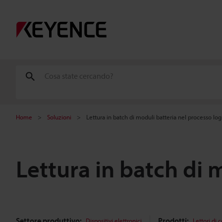
Home
Soluzioni
Lettura in batch di moduli batteria nel processo log
Lettura in batch di 
Settore produttivo:
Prodotti:
Dispositivi elettronici
Lettori di 