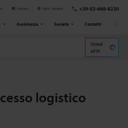
+39-02-668-8220
ne
Carriera
Italia
Italiano
d
Assistenza
Società
Contatti
Cerc
Chiedi
all'IA
cesso logistico