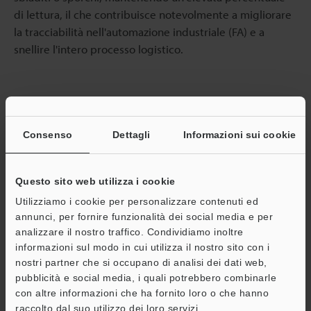
di lettura, il che contribuisce notevolmente a migliorare
la tracciabilità nell'automazione industriale (FA) e a
snellire l'intero processo logistico.
Consenso
Dettagli
Informazioni sui cookie
Lettore di codici per la logistica
Serie SR-5000
Questo sito web utilizza i cookie
Cataloghi
Utilizziamo i cookie per personalizzare contenuti ed
annunci, per fornire funzionalità dei social media e per
analizzare il nostro traffico. Condividiamo inoltre
Prezzo
informazioni sul modo in cui utilizza il nostro sito con i
nostri partner che si occupano di analisi dei dati web,
pubblicità e social media, i quali potrebbero combinarle
con altre informazioni che ha fornito loro o che hanno
Ritorno alla Selezione di prodotti per industria e
raccolto dal suo utilizzo dei loro servizi.