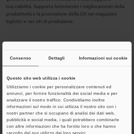
tracciabilità. Supporta fortemente i miglioramenti della
produttività e la promozione della DX nei magazzini
logistici e nei siti di produzione.
Consenso
Dettagli
Informazioni sui cookie
Lettore di codici per la logistica
Serie SR-5000
Questo sito web utilizza i cookie
Cataloghi
Utilizziamo i cookie per personalizzare contenuti ed
annunci, per fornire funzionalità dei social media e per
analizzare il nostro traffico. Condividiamo inoltre
Prezzo
informazioni sul modo in cui utilizza il nostro sito con i
nostri partner che si occupano di analisi dei dati web,
pubblicità e social media, i quali potrebbero combinarle
con altre informazioni che ha fornito loro o che hanno
Ritorno alla Selezione di prodotti per industria e
raccolto dal suo utilizzo dei loro servizi.