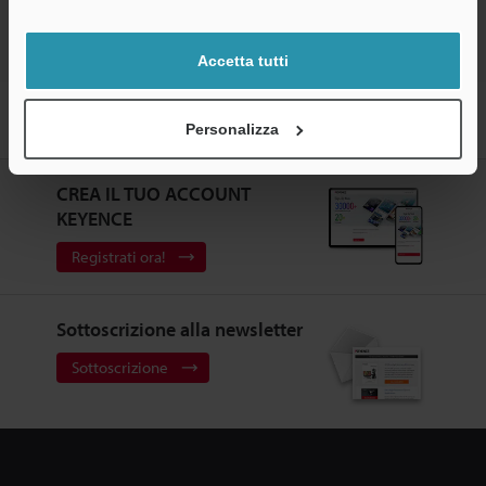
Accetta tutti
Home
Soluzioni
Lettura lato superiore su un selezionatore a
Personalizza
vassoi (tray sorter)
CREA IL TUO ACCOUNT
KEYENCE
Registrati ora!
Sottoscrizione alla newsletter
Sottoscrizione