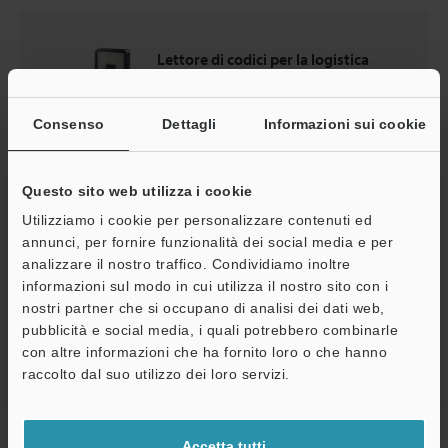
Lettore di codici per la logistica
Serie SR-5000
Consenso
Dettagli
Informazioni sui cookie
Cataloghi
Questo sito web utilizza i cookie
Prezzo
Utilizziamo i cookie per personalizzare contenuti ed
annunci, per fornire funzionalità dei social media e per
analizzare il nostro traffico. Condividiamo inoltre
informazioni sul modo in cui utilizza il nostro sito con i
Ritorno alla Selezione di prodotti per industria e
nostri partner che si occupano di analisi dei dati web,
applicazione
pubblicità e social media, i quali potrebbero combinarle
con altre informazioni che ha fornito loro o che hanno
raccolto dal suo utilizzo dei loro servizi.
Home
Soluzioni
Lettura durante il trasporto con carrello
Accetta tutti