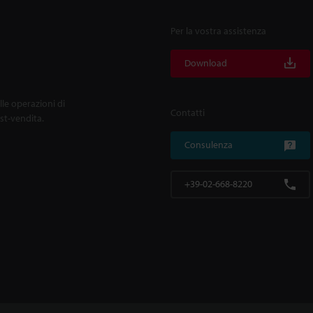
Per la vostra assistenza
Download
lle operazioni di
Contatti
ost-vendita.
Consulenza
+39-02-668-8220