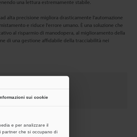
tenendo una lettura estremamente stabile.
 ad alta precisione migliora drasticamente l'automazione
smistamento e riduce l'errore umano. È una soluzione che
cativo al risparmio di manodopera, al miglioramento della
one di una gestione affidabile della tracciabilità nei
Prezzo
Informazioni sui cookie
media e per analizzare il
tri partner che si occupano di