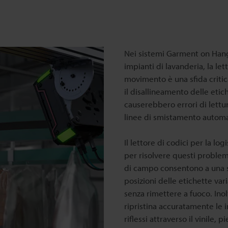
Nei sistemi Garment on Hange
impianti di lavanderia, la let
movimento è una sfida critica
il disallineamento delle etic
causerebbero errori di lettura
linee di smistamento automat
Il lettore di codici per la l
per risolvere questi problem
di campo consentono a una si
posizioni delle etichette var
senza rimettere a fuoco. Inol
ripristina accuratamente le 
riflessi attraverso il vinile,