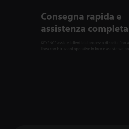
Consegna rapida e
assistenza completa
KEYENCE assiste i clienti dal processo di scelta fino a
linea con istruzioni operative in loco e assistenza p