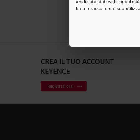
analisi dei dati web, pubblicit
hanno raccolto dal suo utilizzo
CREA IL TUO ACCOUNT
KEYENCE
Registrati ora!