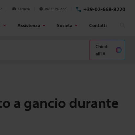
+39-02-668-8220
ne
Carriera
Italia
Italiano
d
Assistenza
Società
Contatti
Cerc
Chiedi
all'IA
rto a gancio durante