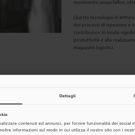
movimento senza fallire, ot
Questa tecnologia di lettura
dei processi di ispezione e 
contribuisce in modo signifi
produttività e alla realizzazi
magazzini logistici.
i codici per la logistica
Cataloghi
000
Dettagli
okie
e
alizzare contenuti ed annunci, per fornire funzionalità dei social 
noltre informazioni sul modo in cui utilizza il nostro sito con i nos