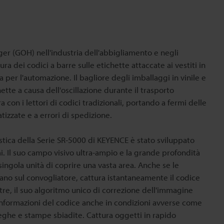
r (GOH) nell'industria dell'abbigliamento e negli
tura dei codici a barre sulle etichette attaccate ai vestiti in
 per l'automazione. Il bagliore degli imballaggi in vinile e
hette a causa dell'oscillazione durante il trasporto
 con i lettori di codici tradizionali, portando a fermi delle
izzate e a errori di spedizione.
ogistica della Serie SR-5000 di KEYENCE è stato sviluppato
i. Il suo campo visivo ultra-ampio e la grande profondità
ngola unità di coprire una vasta area. Anche se le
iano sul convogliatore, cattura istantaneamente il codice
tre, il suo algoritmo unico di correzione dell'immagine
informazioni del codice anche in condizioni avverse come
 pieghe e stampe sbiadite. Cattura oggetti in rapido