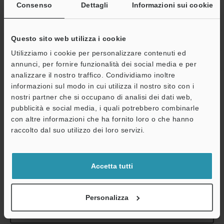
Consenso
Dettagli
Informazioni sui cookie
Parapolvere
-
Sonda di contatto
Acciaio inossi
Questo sito web utilizza i cookie
Cavo collegamento testina
Opzionale (co
Utilizziamo i cookie per personalizzare contenuti ed
annunci, per fornire funzionalità dei social media e per
Peso
Circa 270 g (c
analizzare il nostro traffico. Condividiamo inoltre
informazioni sul modo in cui utilizza il nostro sito con i
nostri partner che si occupano di analisi dei dati web,
*1
Valore con temperatura ambiente pari a 20 °C.
pubblicità e social media, i quali potrebbero combinarle
*2
Valore al centro del campo di misurazione. Si prega di notare
con altre informazioni che ha fornito loro o che hanno
che la potenza di misurazione cambia a seconda dello stato di
A
raccolto dal suo utilizzo dei loro servizi.
installazione dei parapolvere.
Assistenza
*3
Il contatto viene fornito con il sensore.
Accetta tutti
Scheda tecnica (PDF)
Personalizza
Altri modelli