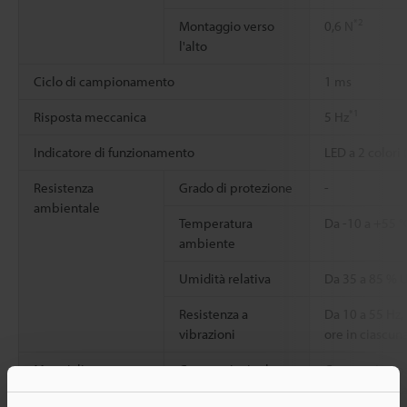
*2
Montaggio verso
0,6 N
l'alto
Ciclo di campionamento
1 ms
*1
Risposta meccanica
5 Hz
Indicatore di funzionamento
LED a 2 colori 
Resistenza
Grado di protezione
-
ambientale
Temperatura
Da -10 a +55 
ambiente
Umidità relativa
Da 35 a 85 % 
Resistenza a
Da 10 a 55 Hz
vibrazioni
ore in ciascuna
Materiali
Corpo principale
Corpo principa
di zinco, indic