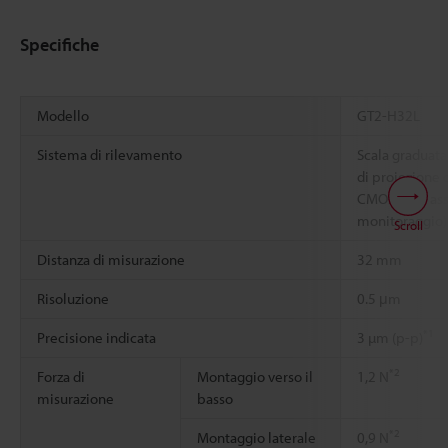
Specifiche
Modello
GT2-H32L
Sistema di rilevamento
Scala graduata
di proiezione 
CMOS, tipo ass
monitoraggio)
Scroll
Distanza di misurazione
32 mm
Risoluzione
0.5 μm
*1
Precisione indicata
3 µm (p-p)
*2
Forza di
Montaggio verso il
1,2 N
misurazione
basso
*2
Montaggio laterale
0,9 N