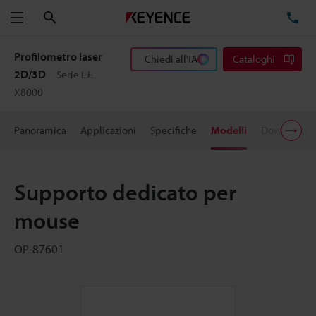
Cerca
TE
Menu
Profilometro laser
Chiedi all'IA
Cataloghi
2D/3D
Serie LJ-
X8000
Panoramica
Applicazioni
Specifiche
Modelli
Download
Supporto dedicato per
mouse
OP-87601