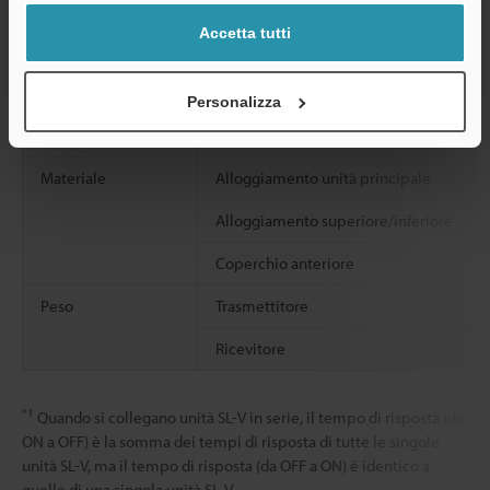
Accetta tutti
Resistenza agli urti
Personalizza
Materiale
Alloggiamento unità principale
Alloggiamento superiore/inferiore
Coperchio anteriore
Peso
Trasmettitore
Ricevitore
*1
Quando si collegano unità SL-V in serie, il tempo di risposta (da
ON a OFF) è la somma dei tempi di risposta di tutte le singole
unità SL-V, ma il tempo di risposta (da OFF a ON) è identico a
quello di una singola unità SL-V.