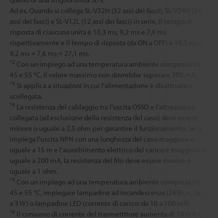
Ad es. Quando si collega SL-V32H (32 assi dei fasci), SL-V24H (24
assi dei fasci) e SL-V12L (12 assi dei fasci) in serie, il tempo di
risposta di ciascuna unità è 10,3 ms, 9,2 ms e 7,6 ms
rispettivamente e il tempo di risposta (da ON a OFF) è 10,3 ms +
9,2 ms + 7,6 ms = 27,1 ms.
*2
Con un impiego ad una temperatura ambiente compresa tra
45 e 55 °C, il valore massimo non dovrebbe superare 300 mA.
*3
Si applica a situazioni in cui l'alimentazione è disattivata o
scollegata.
*4
La resistenza del cablaggio tra l'uscita OSSD e l'attrezzatura
collegata (ad esclusione della resistenza del cavo) deve essere
minore o uguale a 2,5 ohm per garantire il funzionamento. Se si
impiega l'uscita NPN con una lunghezza del cavo maggiore o
uguale a 15 m e l'assorbimento elettrico del carico è maggiore o
uguale a 200 mA, la resistenza del filo deve essere minore o
uguale a 1 ohm.
*5
Con un impiego ad una temperatura ambiente compresa tra
45 e 55 °C, impiegare lampadine ad incandescenza (24 Vc.c., da 1
a 3 W) o lampadine LED (corrente di carico: da 10 a 100 mA).
*6
Il consumo di corrente del trasmettitore aumenta di 10 mA e