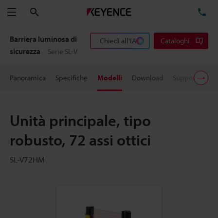
Cerca
TE
Menu
Barriera luminosa di
Chiedi all'IA
Cataloghi
sicurezza
Serie SL-V
Panoramica
Specifiche
Modelli
Download
Supporto all'U
Unità principale, tipo
robusto, 72 assi ottici
SL-V72HM