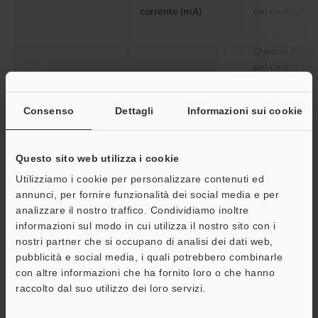
corrente (mA)
del centro è 
Quando l'indic
del centro è O
Resistenza
Classificazione involucro
Consenso
Dettagli
Informazioni sui cookie
ambientale
Categoria sovratensione
Questo sito web utilizza i cookie
Luce ambiente
Utilizziamo i cookie per personalizzare contenuti ed
annunci, per fornire funzionalità dei social media e per
Temperatura ambiente operativo
analizzare il nostro traffico. Condividiamo inoltre
informazioni sul modo in cui utilizza il nostro sito con i
Umidità relativa operativa
nostri partner che si occupano di analisi dei dati web,
pubblicità e social media, i quali potrebbero combinarle
Temperatura di magazzinaggio
con altre informazioni che ha fornito loro o che hanno
A
Umidità relativa di stoccaggio
raccolto dal suo utilizzo dei loro servizi.
Assistenza
Resistenza a vibrazioni