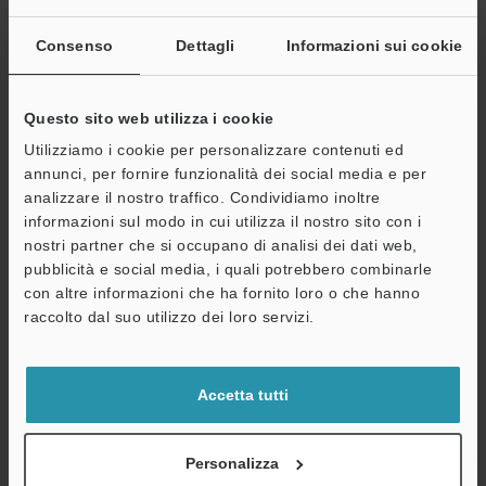
Max Risparmi
energetico
Consenso
Dettagli
Informazioni sui cookie
Resistenza
Luce ambiente
Questo sito web utilizza i cookie
ambientale
Utilizziamo i cookie per personalizzare contenuti ed
Temperatura ambiente
annunci, per fornire funzionalità dei social media e per
analizzare il nostro traffico. Condividiamo inoltre
Umidità relativa
A
informazioni sul modo in cui utilizza il nostro sito con i
nostri partner che si occupano di analisi dei dati web,
Assistenza
Resistenza a vibrazioni
pubblicità e social media, i quali potrebbero combinarle
con altre informazioni che ha fornito loro o che hanno
raccolto dal suo utilizzo dei loro servizi.
Resistenza agli urti
Materiale della custodia
Accetta tutti
Dimensioni
Personalizza