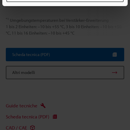
Peso
*1
Umgebungstemperaturen bei Verstärker-Erweiterung
1 bis 2 Einheiten: –10 bis +55 °C, 3 bis 10 Einheiten: –10 bis +50
°C, 11 bis 16 Einheiten: –10 bis +45 °C
Scheda tecnica (PDF)
Altri modelli
Guide tecniche
Scheda tecnica (PDF)
CAD / CAE