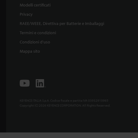
Modelli certificati
Privacy
RAEE/WEEE, Direttiva per Batterie e Imballaggi
Termini e condizioni
Condizioni d'uso
Mappa sito
KEYENCE ITALIA S.p.A. Codice fiscale e partita IVA 03932910965
Copyright (C) 2026 KEYENCE CORPORATION. All Rights Reserved.