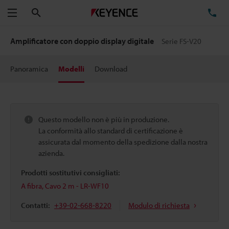
Cerca
TE
Menu
Amplificatore con doppio display digitale
Serie FS-V20
Panoramica
Modelli
Download
Questo modello non è più in produzione.
La conformità allo standard di certificazione è
assicurata dal momento della spedizione dalla nostra
azienda.
Prodotti sostitutivi consigliati:
A fibra, Cavo 2 m - LR-WF10
Contatti:
+39-02-668-8220
Modulo di richiesta