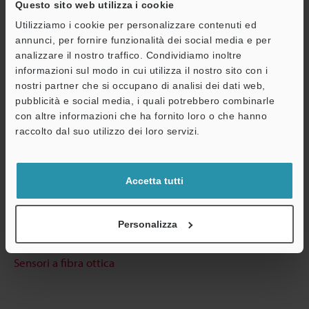
Questo sito web utilizza i cookie
Utilizziamo i cookie per personalizzare contenuti ed
annunci, per fornire funzionalità dei social media e per
Guide tecniche
analizzare il nostro traffico. Condividiamo inoltre
informazioni sul modo in cui utilizza il nostro sito con i
Scheda tecnica (PDF)
nostri partner che si occupano di analisi dei dati web,
CAD / CAE
pubblicità e social media, i quali potrebbero combinarle
A
con altre informazioni che ha fornito loro o che hanno
Assistenza
Manuali
raccolto dal suo utilizzo dei loro servizi.
Software
Accetta tutti
Consulenza
Chiedi dimostrazione
Personalizza
Unità di prova gratuita
Sensori a fibra ottica