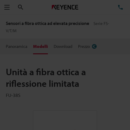
Cerca
TE
Menu
Sensori a fibra ottica ad elevata precisione
Serie FS-
V/T/M
Panoramica
Modelli
Download
Prezzo
Unità a fibra ottica a
riflessione limitata
FU-38S