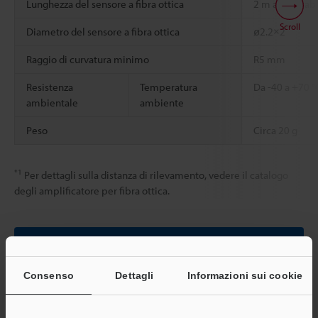
Lunghezza del sensore a fibra ottica
2 m accorciabi
Scroll
Diametro del sensore a fibra ottica
ø2.2×2
Raggio di curvatura minimo
R5 mm
Resistenza
Temperatura
Da -40 a +70 °
ambientale
ambiente
Peso
Circa 20 g
*1
Per dettagli sulla distanza di rilevamento, vedere il catalogo
degli amplificatore per fibra ottica.
Scheda tecnica (PDF)
Consenso
Dettagli
Informazioni sui cookie
Altri modelli