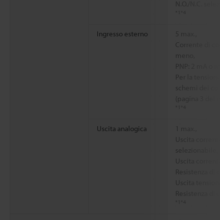
N.O./N.C. sele
*1
*4
Ingresso esterno
5 max.,
Corrente di co
meno,
PNP: 2 mA o m
Per la tensione
schemi dei col
(pagina 3 del 
*1
*4
Uscita analogica
1 max.,
Uscita corrent
selezionabile,
Uscita corrent
Resistenza di 
Uscita tensione
Resistenza di 
*1
*4