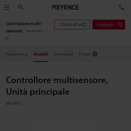
Cerca
TE
Menu
Controllore multi-
Chiedi all'IA
Cataloghi
sensore
Serie MU-
N
Panoramica
Modelli
Download
Prezzo
Controllore multisensore,
Unità principale
MU-N11