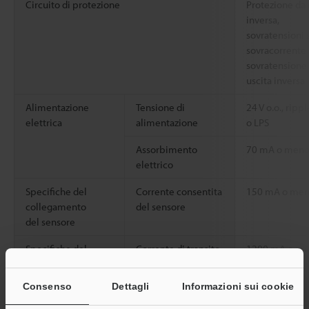
Circuito di protezione
Protezione da
inversa,
sovratensioni 
sovracorrente d
sovratensione 
uscita inversa
Alimentazione
Tensione di
24 V o.o., rip
elettrica
alimentazione
o LPS
Assorbimento
70 mA o meno 
elettrico
Specifiche del
Corrente consentita
150 mA o me
collegamento
del sensore
del sensore
Specifiche del
Corrente di transito
1200 mA o m
collegamento
consentita
del N-bus
Consenso
Dettagli
Informazioni sui cookie
Resistenza
Temperatura
Da -20 a +50 