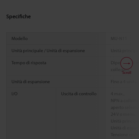
Specifiche
Modello
MU-N11
Unità principale / Unità di espansione
Unità principa
Tempo di risposta
Dipende dal m
*1
collegato
Scroll
Unità di espansione
Fino a 4 unità
I/O
Uscita di controllo
4 max.,
NPN a colletto
aperto selezio
24 V o meno,
Unità princip
Unità di espa
Tensione resid