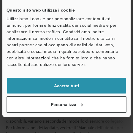
ambientale
ambiente
Questo sito web utilizza i cookie
Umidità relativa
Da 35 a 85 % 
Utilizziamo i cookie per personalizzare contenuti ed
annunci, per fornire funzionalità dei social media e per
Resistenza a
Da 10 a 55 Hz
analizzare il nostro traffico. Condividiamo inoltre
vibrazioni
ore in ciascuna
informazioni sul modo in cui utilizza il nostro sito con i
nostri partner che si occupano di analisi dei dati web,
2
Resistenza agli urti
1,000 m/s
, 6
pubblicità e social media, i quali potrebbero combinarle
direzioni X, Y e
con altre informazioni che ha fornito loro o che hanno
A
Materiale
Coperchio dell
raccolto dal suo utilizzo dei loro servizi.
Assistenza
dalla polvere:
Pulsanti: Polia
Pannello del 
Accetta tutti
Peso
Circa 70 g
Personalizza
*1
Il tempo di risposta, e i tipi e il numero di ingressi e uscite
disponibili, variano a seconda del modello di sensore collegato.
Per informazioni dettagliate, vedere il "Manuale dell'utente per