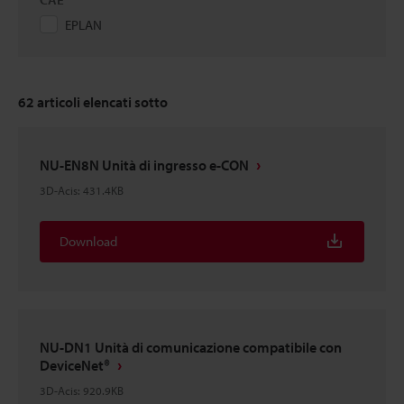
EPLAN
62
articoli elencati sotto
NU-EN8N Unità di ingresso e-CON
3D-Acis
:
431.4KB
Download
NU-DN1 Unità di comunicazione compatibile con
DeviceNet®
3D-Acis
:
920.9KB