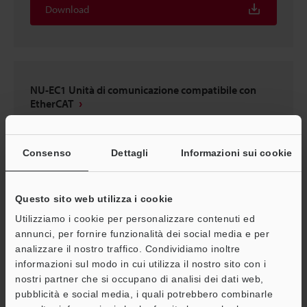
Download
NU-EC1 Unità di comunicazione compatibile con
EtherCAT
3D-CATIA
:
1.1MB
Consenso
Dettagli
Informazioni sui cookie
Download
Questo sito web utilizza i cookie
Utilizziamo i cookie per personalizzare contenuti ed
annunci, per fornire funzionalità dei social media e per
NU-PN1 Unità di comunicazione compatibile con
analizzare il nostro traffico. Condividiamo inoltre
PROFINET
informazioni sul modo in cui utilizza il nostro sito con i
3D-CATIA
:
998.1KB
nostri partner che si occupano di analisi dei dati web,
pubblicità e social media, i quali potrebbero combinarle