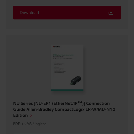
Download
NU Series [NU-EP1 (EtherNet/IP™)] Connection
Guide Allen-Bradley CompactLogix LR-W/MU-N12
Edition
PDF
:
1.9MB
/
Inglese