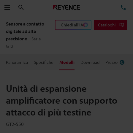
Cerca
TE
Menu
Sensore a contatto
Chiedi all'IA
Cataloghi
digitale ad alta
precisione
Serie
GT2
Panoramica
Specifiche
Modelli
Download
Prezzo
Unità di espansione
amplificatore con supporto
attacco di più testine
GT2-550