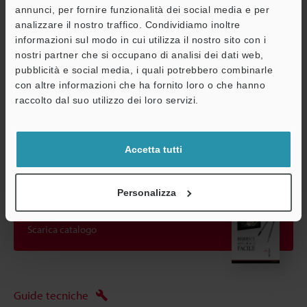
annunci, per fornire funzionalità dei social media e per
con la Serie DL).
*2
analizzare il nostro traffico. Condividiamo inoltre
Quando si utilizza l'unità DL-RB1A (per la comunicazione),
informazioni sul modo in cui utilizza il nostro sito con i
accertarsi che la corrente di uscita sia pari a 10 mA o meno.
nostri partner che si occupano di analisi dei dati web,
pubblicità e social media, i quali potrebbero combinarle
con altre informazioni che ha fornito loro o che hanno
A
Scheda tecnica (PDF)
raccolto dal suo utilizzo dei loro servizi.
Assistenza
Altri modelli
Accetta tutti
Personalizza
Scarica catalogo
Guide tecniche