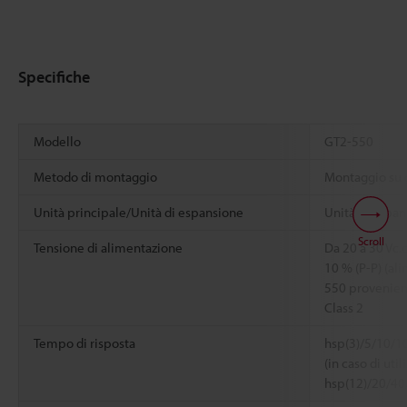
Specifiche
Modello
GT2-550
Metodo di montaggio
Montaggio su 
Unità principale/Unità di espansione
Unità di espa
Scroll
Tensione di alimentazione
Da 20 a 30 Vc.c
10 % (P-P) (al
550 provenient
Class 2
Tempo di risposta
hsp(3)/5/10/1
(in caso di uti
hsp(12)/20/40