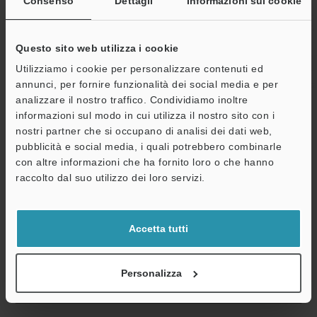
Parapolvere
NBR
Consenso
Dettagli
Informazioni sui cookie
Sonda di contatto
Acciaio inossi
Questo sito web utilizza i cookie
Cavo collegamento testina
Opzionale (co
Utilizziamo i cookie per personalizzare contenuti ed
Peso
Circa 320 g (c
annunci, per fornire funzionalità dei social media e per
analizzare il nostro traffico. Condividiamo inoltre
informazioni sul modo in cui utilizza il nostro sito con i
*1
Valore con temperatura ambiente pari a 20 °C.
nostri partner che si occupano di analisi dei dati web,
*2
Valore al centro del campo di misurazione. Si prega di notare
pubblicità e social media, i quali potrebbero combinarle
che la potenza di misurazione cambia a seconda dello stato di
con altre informazioni che ha fornito loro o che hanno
A
installazione dei parapolvere.
raccolto dal suo utilizzo dei loro servizi.
Assistenza
*3
Il contatto viene fornito con il sensore.
Accetta tutti
Scheda tecnica (PDF)
Personalizza
Altri modelli