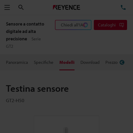
Cerca
TE
Menu
Sensore a contatto
Chiedi all'IA
Cataloghi
digitale ad alta
precisione
Serie
GT2
Panoramica
Specifiche
Modelli
Download
Prezzo
Testina sensore
GT2-H50