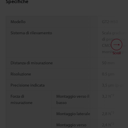
Specifiche
Modello
GT2-H50
Sistema di rilevamento
Scala graduata
di proiezione 
CMOS, tipo ass
monitoraggio)
Scroll
Distanza di misurazione
50 mm
Risoluzione
0.5 μm
*1
Precisione indicata
3,5 µm (p-p)
*2
Forza di
Montaggio verso il
3,2 N
misurazione
basso
*2
Montaggio laterale
2,8 N
*2
Montaggio verso
2,4 N