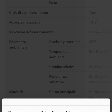
l'alto
Ciclo di campionamento
1 ms
*1
Risposta meccanica
7 Hz
Indicatore di funzionamento
LED a 2 colori 
Resistenza
Grado di protezione
IP67
ambientale
Temperatura
Da -10 a +55 
ambiente
Umidità relativa
Da 35 a 85 % 
Resistenza a
Da 10 a 55 Hz
vibrazioni
ore in ciascuna
Materiali
Corpo principale
Corpo principa
di zinco, indica
parapolvere: 