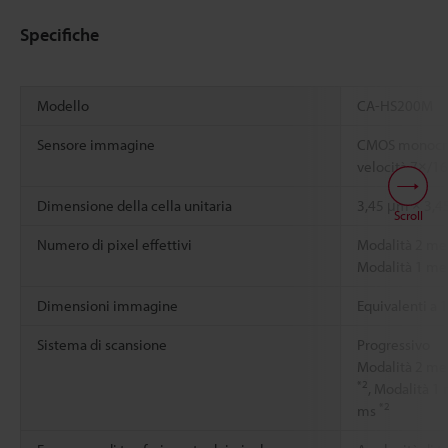
Specifiche
Modello
CA-HS200M
Sensore immagine
CMOS monocrom
velocità 7×/16
Dimensione della cella unitaria
3,45 μm × 3,4
Scroll
Numero di pixel effettivi
Modalità 2 meg
Modalità 1 meg
Dimensioni immagine
Equivalenti a 1
Sistema di scansione
Progressivo
Modalità 2 me
*2
, Modalità 1
*2
ms