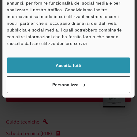
Impostazione della velocità di trasferimento: Standard (7×)
annunci, per fornire funzionalità dei social media e per
*2
Impostazione della velocità di trasferimento: Veloce (16×)
analizzare il nostro traffico. Condividiamo inoltre
informazioni sul modo in cui utilizza il nostro sito con i
nostri partner che si occupano di analisi dei dati web,
pubblicità e social media, i quali potrebbero combinarle
Scheda tecnica (PDF)
A
con altre informazioni che ha fornito loro o che hanno
Assistenza
raccolto dal suo utilizzo dei loro servizi.
Altri modelli
Accetta tutti
Personalizza
Scarica catalogo
Guide tecniche
Scheda tecnica (PDF)