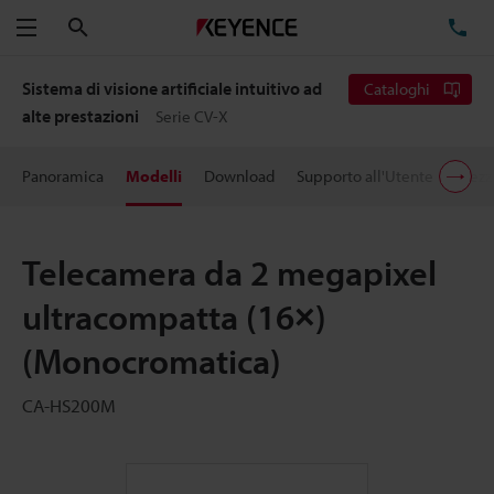
Cerca
TE
Menu
Sistema di visione artificiale intuitivo ad
Cataloghi
alte prestazioni
Serie CV-X
Panoramica
Modelli
Download
Supporto all'Utente
Prezz
Telecamera da 2 megapixel
ultracompatta (16×)
(Monocromatica)
CA-HS200M