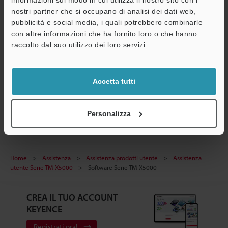
informazioni sul modo in cui utilizza il nostro sito con i
nostri partner che si occupano di analisi dei dati web,
pubblicità e social media, i quali potrebbero combinarle
con altre informazioni che ha fornito loro o che hanno
Fare clic qui per attivare (registrarsi per l'uso).
raccolto dal suo utilizzo dei loro servizi.
Inizio pagina
Accetta tutti
Micrometri ottici / Micrometri a scansione laser
Personalizza
Home
Assistenza
Assistenza prodotti utente
Assistenza
utente Serie TM-X5000
Software Serie TM-X5000
CREA IL TUO ACCOUNT
KEYENCE
Registrati ora!