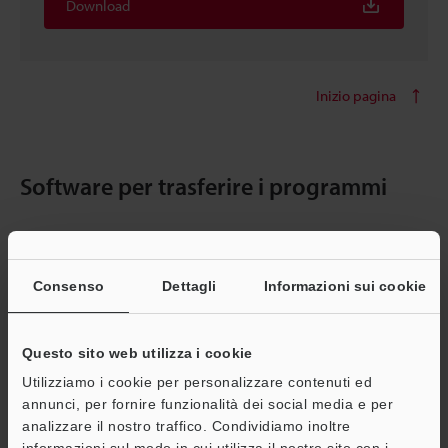
Download
Inizio pagina
Software per trasferire i programmi
Software per il trasferimento dei programmi
Consenso
Dettagli
Informazioni sui cookie
[FileTransfer]
[SO] Windows 11, Windows 10
Questo sito web utilizza i cookie
[Versione] 1.2.2.0
[Ultimo aggiornamento] 2026-03-02
Utilizziamo i cookie per personalizzare contenuti ed
annunci, per fornire funzionalità dei social media e per
analizzare il nostro traffico. Condividiamo inoltre
Download