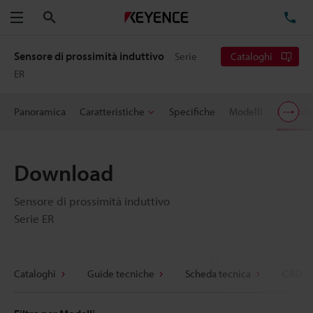
Cerca
TE
Menu
Sensore di prossimità induttivo
Serie
Cataloghi
ER
Panoramica
Caratteristiche
Specifiche
Modelli
Downlo
Download
Sensore di prossimità induttivo
Serie ER
Cataloghi
Guide tecniche
Scheda tecnica
CAD / 