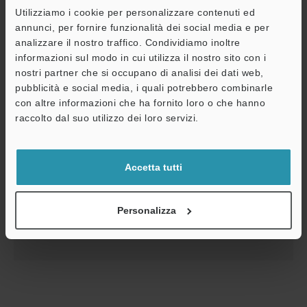
Utilizziamo i cookie per personalizzare contenuti ed
annunci, per fornire funzionalità dei social media e per
analizzare il nostro traffico. Condividiamo inoltre
informazioni sul modo in cui utilizza il nostro sito con i
nostri partner che si occupano di analisi dei dati web,
pubblicità e social media, i quali potrebbero combinarle
A
con altre informazioni che ha fornito loro o che hanno
Assistenza
raccolto dal suo utilizzo dei loro servizi.
Serie ER IO-Link Manuale di Istruzioni
Accetta tutti
PDF
:
898.9KB
/
Inglese
Personalizza
Download