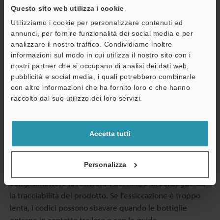
Questo sito web utilizza i cookie
sul vetro
Utilizziamo i cookie per personalizzare contenuti ed
annunci, per fornire funzionalità dei social media e per
L'aderenza sul vetro dipende dalle formulazioni a base
analizzare il nostro traffico. Condividiamo inoltre
solvente progettate per substrati non porosi. Gli
informazioni sul modo in cui utilizza il nostro sito con i
inchiostri a base acquosa si basano sull'assorbimento e
nostri partner che si occupano di analisi dei dati web,
non sono adatti alla stampa diretta su barattoli e
pubblicità e social media, i quali potrebbero combinarle
bottiglie di vetro. I sistemi a base solvente devono
con altre informazioni che ha fornito loro o che hanno
A
inoltre garantire una rapida bagnabilità della superficie
raccolto dal suo utilizzo dei loro servizi.
Assistenza
e una formazione controllata del film per creare un
legame duraturo con il vetro liscio.
Accetta tutti
Qualsiasi inchiostro utilizzato deve inoltre asciugarsi in
modo rapido e affidabile. Se la superficie si indurisce
Personalizza
troppo rapidamente, il solvente trattenuto può
compromettere la resistenza del film, e di conseguenza
la tracciabilità del prodotto. Se l'essiccazione è troppo
lenta, i codici possono sbavare quando le bottiglie
entrano in contatto tra loro o con le guide.