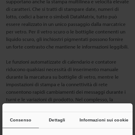
supportano anche la stampa multilinea e velocità elevate
di caratteri. Che si tratti di stampare date, numeri di
lotto, codici a barre o simboli DataMatrix, tutto può
essere realizzato in un unico passaggio dalla marcatrice
per vetro. Per il vetro scuro o le bottiglie contenenti un
liquido scuro, gli inchiostri pigmentati possono fornire
un forte contrasto che mantiene le informazioni leggibili.
Le funzioni automatizzate di calendario e contatore
riducono qualsiasi necessità di inserimento manuale
durante la marcatura su bottiglie di vetro, mentre le
impostazioni di stampa e la connettività di rete
consentono rapidi cambiamenti dei messaggi durante i
turni e le variazioni di prodotto. Nel complesso, la
marcatura CIJ contribuisce a supportare la tracciabilità
senza influire sulla produttività.
Consenso
Dettagli
Informazioni sui cookie
Aderenza e asciugatura dell'inchiostro