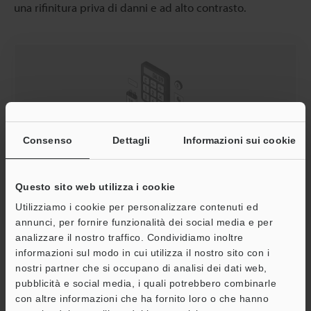
una rifinitura priva di danni e ad alto contrasto.
Vorresti conoscere il prezzo?
Consenso
Dettagli
Informazioni sui cookie
Clicca qui per scoprirlo.
Questo sito web utilizza i cookie
Chiedi prezzo
Utilizziamo i cookie per personalizzare contenuti ed
annunci, per fornire funzionalità dei social media e per
analizzare il nostro traffico. Condividiamo inoltre
informazioni sul modo in cui utilizza il nostro sito con i
Laser Annealing nell’Industria dei
nostri partner che si occupano di analisi dei dati web,
Dispositivi Medici
pubblicità e social media, i quali potrebbero combinarle
con altre informazioni che ha fornito loro o che hanno
A