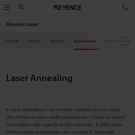
Cerca
TE
Menu
Marcatori Laser
Prodotti
Modelli
Materials
Applicazioni
Industrie
Ass
Laser Annealing
Il Laser Annealing è un comune metodo di marcatura
che utilizza un laser molto potente per creare un calore
controllato sulla superficie del materiale. A differenza
dell'incisione tradizionale che rimuove il materiale