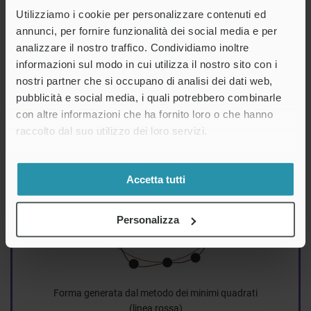
Utilizziamo i cookie per personalizzare contenuti ed
annunci, per fornire funzionalità dei social media e per
analizzare il nostro traffico. Condividiamo inoltre
informazioni sul modo in cui utilizza il nostro sito con i
nostri partner che si occupano di analisi dei dati web,
Punti di misurazione
pubblicità e social media, i quali potrebbero combinarle
con altre informazioni che ha fornito loro o che hanno
raccolto dal suo utilizzo dei loro servizi.
Accetta tutti
Personalizza
Forma generata dal metodo dei minimi quadrati
(linea rossa)