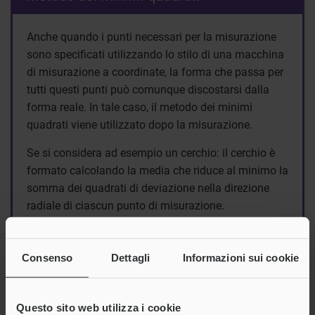
Anche quando i punti necessari per la misurazione
sono specificati utilizzando lo stilo di una macchina
di misurazione a coordinate, la forma che passa per
tutti questi punti può comunque discostarsi dalla
forma reale. In tale caso, il metodo dei minimi
quadrati viene utilizzato dopo la misurazione.
Se si considera ad esempio un cerchio: il cerchio è
formato calcolando la media che riduce al minimo la
somma dei quadrati di deviazione nella direzione
radiale di ciascun punto di misurazione.
Consenso
Dettagli
Informazioni sui cookie
Questo sito web utilizza i cookie